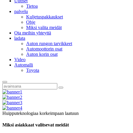
Uutiset
Tietoa
palvelu
Kuljetuspakkaukset
Ohje
Miksi valita meidät
Ota meihin yhteyttä
ladata
Auton rungon tarvikkeet
Automoottorin osat
Auton korin osat
Video
Automalli
Toyota
Huipputeknologiaa korkeimpaan laatuun
Miksi asiakkaat valitsevat meidät