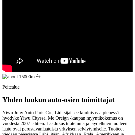
2
15000m
+
Peitealue
Yhden luukun auto-osien toimittajat
Yiwu Jony Auto Parts Co., Ltd. sijaitsee kuuluisassa pienessä
hyödyke Yiwu Cityssä. Me Oreign -kaupan myyntikokemus on
vuodesta 2007 lähtien. Laadukas tuotehinta ja täydellinen tuotteen
laatu ovat perustavanlaatuista yrityksen selviytymiselle. Tuotteet
viedään pääasiassa Lähi -itään, Afrikkaan, Etelä -Amerikkaan ja