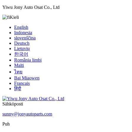
Yiwu Jony Auto Osat Co., Ltd
Kieli
English
Indonesia
slovenščina
Deutsch
Lietuvių
한국어
România limbi
Malti
ไทย
Bai Miaowen
Français
हिंदी
Sähköposti
sunny@jonyautoparts.com
Puh