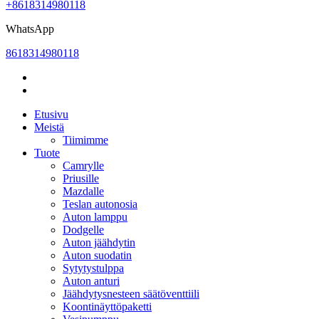
+8618314980118
WhatsApp
8618314980118
Etusivu
Meistä
Tiimimme
Tuote
Camrylle
Priusille
Mazdalle
Teslan autonosia
Auton lamppu
Dodgelle
Auton jäähdytin
Auton suodatin
Sytytystulppa
Auton anturi
Jäähdytysnesteen säätöventtiili
Koontinäyttöpaketti