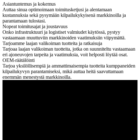
Asiantuntemus ja kokemus
Auttaa sinua optimoimaan toimitusketjusi ja alentamaan
kustannuksia sekä pysymään kilpailukykyisenä markkinoilla ja
parantamaan tulostasi.
Nopeat toimitusajat ja joustavuus
Onko infrastruktuuri ja logistiset valmiudet käytössä, pystyy
vastaamaan muuttuviin markkinoiden vaatimuksiin viipymättä.
Tarjoamme laajan valikoiman tuotteita ja ratkaisuja
Tarjoaa laajan valikoiman tuotteita, jotka on suunniteltu vastaamaan
eri ajoneuvojen tarpeita ja vaatimuksia, voit helposti löytää osat.
OEM-räätälöinti
Tarjoa yksilöllisempiä ja ammattimaisempia tuotteita kumppaneiden
kilpailukyvyn parantamiseksi, mikä auttaa heitä saavuttamaan
enemmän menestystä markkinoilla.