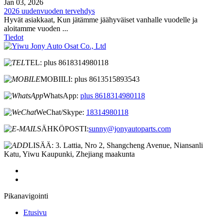
Jan 03, 2026
2026 uudenvuoden tervehdys
Hyvät asiakkaat, Kun jätämme jäähyväiset vanhalle vuodelle ja
aloitamme vuoden ...
Tiedot
TEL: plus 8618314980118
MOBIILI: plus 8613515893543
WhatsApp:
plus 8618314980118
WeChat/Skype:
18314980118
SÄHKÖPOSTI:
sunny@jonyautoparts.com
LISÄÄ: 3. Lattia, Nro 2, Shangcheng Avenue, Niansanli
Katu, Yiwu Kaupunki, Zhejiang maakunta
Pikanavigointi
Etusivu