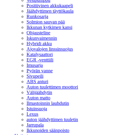
Vesipumppu
Positiivinen akkukaapeli
Jäähdyttimen täyttökaula
Runkosarja
Solmion sauvan pää
Ikkunan kytkimen kansi
Ohjausteline
Iskunvaimennin
Hybridi akku
Ajovalojen linssinsuojus
Katalysaattori
EGR -venttiili
Imusarja
Pyörän vanne
Sivupeili
ABS anturi
Auton tuulettimen moottori
Välijäähdytin
Auton matto
Ilmastoinnin lauhdutin
Istuinsuoja
Lexus
auton jäähdyttimen tuuletin
Jarrupala
Ikkunoiden säänpoisto