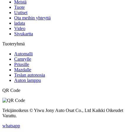
Meistä
Tuote
Uutiset
Ota meihin yhteyttä
ladata
Video
Sivukartta
Tuoteryhmä
Automalli
Camrylle
Priusille
Mazdalle
Teslan autonosia
Auton lamppu
QR Code
Tekijänoikeus © Yiwu Jony Auto Osat Co., Ltd Kaikki Oikeudet
Varattu.
whatsapp